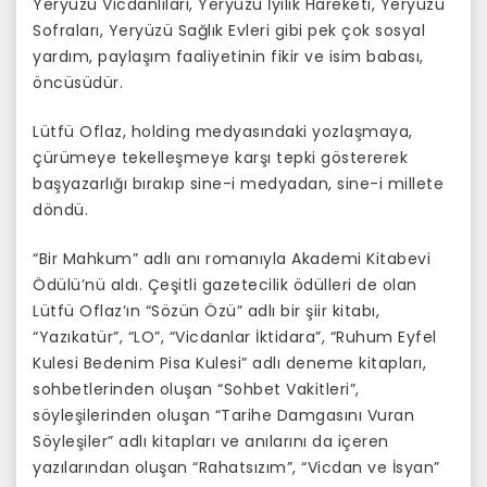
Yeryüzü Vicdanlıları, Yeryüzü İyilik Hareketi, Yeryüzü
Sofraları, Yeryüzü Sağlık Evleri gibi pek çok sosyal
yardım, paylaşım faaliyetinin fikir ve isim babası,
öncüsüdür.
Lütfü Oflaz, holding medyasındaki yozlaşmaya,
çürümeye tekelleşmeye karşı tepki göstererek
başyazarlığı bırakıp sine-i medyadan, sine-i millete
döndü.
“Bir Mahkum” adlı anı romanıyla Akademi Kitabevi
Ödülü’nü aldı. Çeşitli gazetecilik ödülleri de olan
Lütfü Oflaz’ın “Sözün Özü” adlı bir şiir kitabı,
“Yazıkatür”, “LO”, “Vicdanlar İktidara”, “Ruhum Eyfel
Kulesi Bedenim Pisa Kulesi” adlı deneme kitapları,
sohbetlerinden oluşan “Sohbet Vakitleri”,
söyleşilerinden oluşan “Tarihe Damgasını Vuran
Söyleşiler” adlı kitapları ve anılarını da içeren
yazılarından oluşan “Rahatsızım”, “Vicdan ve İsyan”