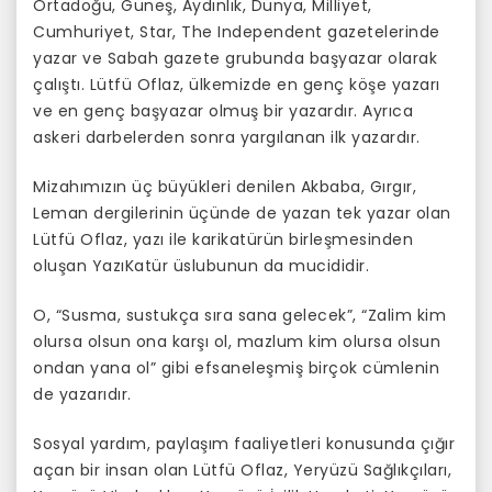
Ortadoğu, Güneş, Aydınlık, Dünya, Milliyet,
Cumhuriyet, Star, The Independent gazetelerinde
yazar ve Sabah gazete grubunda başyazar olarak
çalıştı. Lütfü Oflaz, ülkemizde en genç köşe yazarı
ve en genç başyazar olmuş bir yazardır. Ayrıca
askeri darbelerden sonra yargılanan ilk yazardır.
Mizahımızın üç büyükleri denilen Akbaba, Gırgır,
Leman dergilerinin üçünde de yazan tek yazar olan
Lütfü Oflaz, yazı ile karikatürün birleşmesinden
oluşan YazıKatür üslubunun da mucididir.
O, “Susma, sustukça sıra sana gelecek”, “Zalim kim
olursa olsun ona karşı ol, mazlum kim olursa olsun
ondan yana ol” gibi efsaneleşmiş birçok cümlenin
de yazarıdır.
Sosyal yardım, paylaşım faaliyetleri konusunda çığır
açan bir insan olan Lütfü Oflaz, Yeryüzü Sağlıkçıları,