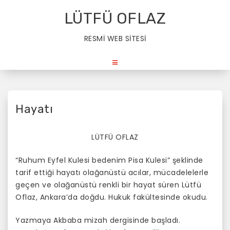
S
LÜTFÜ OFLAZ
k
i
RESMİ WEB SİTESİ
p
t
o
c
o
n
Hayatı
t
e
LÜTFÜ OFLAZ
n
t
“Ruhum Eyfel Kulesi bedenim Pisa Kulesi” şeklinde
tarif ettiği hayatı olağanüstü acılar, mücadelelerle
geçen ve olağanüstü renkli bir hayat süren Lütfü
Oflaz, Ankara’da doğdu. Hukuk fakültesinde okudu.
Yazmaya Akbaba mizah dergisinde başladı.