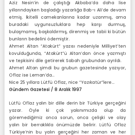
Aziz Nesin’in de çalıştığı Akbaba’da daha lise
yıllarındayken başladığı yazarlığa Bab-ı Ali’de devam
etmiş. İkitelli camekanlarına kadar uzanmış, ama
buradaki uygunsuzluklara hep karşı durmuş,
bulaşmamış, başkaldırmış, direnmiş ve tabii ki bütün
bunların bedelini ödemiştir.
Ahmet Altan “Atakürt” yazısı nedeniyle Milliyet’ten
kovulduğunda, “Atakürt”ü Altan’dan önce yazmıştı
ve tepkisini dile getirerek Sabah grubundan ayrıldı.
Ahmet Altan şimdi bu grubun gazetesinde yazıyor,
Oflaz ise Leman’da…
Nice 25 yıllara Lütfü Oflaz, nice “Yazıkatür”lere…
Gündem Gazetesi / 8 Aralık 1997
Lütfü Oflaz yalın bir dille derin bir Türkiye gerçeğini
yazar. Öyle ki çok yakınımızda olup da
göremediğimiz onca sorun, onca çelişki ve olay
yalın bir berraklıkla önümüzde belirir. Lütfü Oflaz
Türkiye’nin bu yalın gerçeğini her zaman ve her