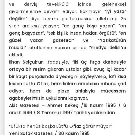
ve derviş tevekkülü içinde, geleneksel
giydirmelerine devam ediyor. Bakmayın
“iyi yazar
değilim”
diye tevazu göstermesine; alletakrip 25
yıldır aralıksız yazıyor;
“en genç köşe yazarı”
,
“en
genç başyazar”, “tek kişilik insan hakları örgütü”, “en
güzel yazan gazeteci”
ve “
Yazıkatürün
mucidi”
sıfatlarının yanına bir de
“medya delisi”
ni
ekledi.
İlhan Selçuk
’un ifadesiyle,
“iki üç fırça darbesiyle
ortaya bir resim çıkaran ustalar gibi, avuç içi kadar
bir kağıt parçasında diyeceğini söyleyiverip, lafı kısa
kesen Lütfü Oflaz, hem kalem erbabının ruhunu şad
ediyor, hem de plaza ahlakıyla mücessem
ağabeylerimizin uykularını kaçırıyor.
Akit Gazetesi – Ahmet Kekeç /16 Kasım 1995 / 6
aralık 1996 / 8 Temmuz 1997 tarihli yazılarından
“Ufukta henüz başka Lütfü Oflaz görünmüyor”
Yeni Şafak Gazetesi / 30 Kasım 1995