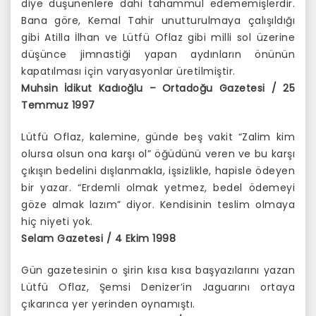
diye düşünenlere dahi tahammül edememişlerdir.
Bana göre, Kemal Tahir unutturulmaya çalışıldığı
gibi Atilla İlhan ve Lütfü Oflaz gibi milli sol üzerine
düşünce jimnastiği yapan aydınların önünün
kapatılması için varyasyonlar üretilmiştir.
Muhsin İdikut Kadıoğlu – Ortadoğu Gazetesi / 25
Temmuz 1997
Lütfü Oflaz, kalemine, günde beş vakit “Zalim kim
olursa olsun ona karşı ol” öğüdünü veren ve bu karşı
çıkışın bedelini dışlanmakla, işsizlikle, hapisle ödeyen
bir yazar. “Erdemli olmak yetmez, bedel ödemeyi
göze almak lazım” diyor. Kendisinin teslim olmaya
hiç niyeti yok.
Selam Gazetesi / 4 Ekim 1998
Gün gazetesinin o şirin kısa kısa başyazılarını yazan
Lütfü Oflaz, Şemsi Denizer’in Jaguarını ortaya
çıkarınca yer yerinden oynamıştı.