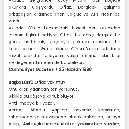
Akbaba dergisinde “Uzay Mizahı” adlı köşede
okurlara ulaşıyordu Oflaz. Dergideki çalışma
arkadaşları arasında İlhan Selçuk ve Aziz Nesin de
vardı.
Aslında O’nun Leman’daki köşesi her kesimden
insanın ilgisini çekiyor. Oflaz, bu genç dergide bir
görev üstlenmiş; geçmişle gelecek arasında bir
köprü olmak… Genç okurlar O’nun Yazıkatürlerinde
mizah dışında, Türkiye’nin yakın tarihine ilişkin bilgi
ve değerlendirmeleri de bulabiliyor.
Cumhuriyet Gazetesi / 25 Haziran 1998
Başka Lütfü Oflaz yok mu?
Onu artık yakından tanıyorsunuz.
Sıklıkla bu köşeye konuk oluyor.
Anti-medya bir yazar.
Ahmet Altan
’a yapılan haksızlık karşısında,
rahatından ve mevkiinden olmak pahasına, ortaya
atılıp,
“Asıl suçlu benim, Atakürt yazısını ben yazdım;