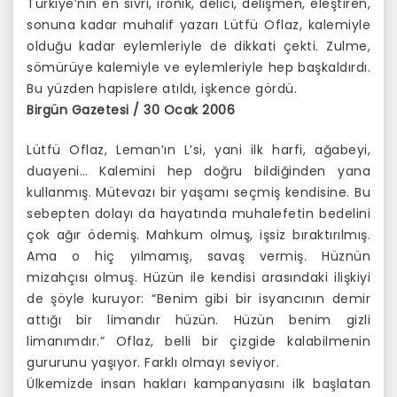
Türkiye’nin en sivri, ironik, delici, delişmen, eleştiren,
sonuna kadar muhalif yazarı Lütfü Oflaz, kalemiyle
olduğu kadar eylemleriyle de dikkati çekti. Zulme,
sömürüye kalemiyle ve eylemleriyle hep başkaldırdı.
Bu yüzden hapislere atıldı, işkence gördü.
Birgün Gazetesi / 30 Ocak 2006
Lütfü Oflaz, Leman’ın L’si, yani ilk harfi, ağabeyi,
duayeni… Kalemini hep doğru bildiğinden yana
kullanmış. Mütevazı bir yaşamı seçmiş kendisine. Bu
sebepten dolayı da hayatında muhalefetin bedelini
çok ağır ödemiş. Mahkum olmuş, işsiz bıraktırılmış.
Ama o hiç yılmamış, savaş vermiş. Hüznün
mizahçısı olmuş. Hüzün ile kendisi arasındaki ilişkiyi
de şöyle kuruyor: “Benim gibi bir isyancının demir
attığı bir limandır hüzün. Hüzün benim gizli
limanımdır.” Oflaz, belli bir çizgide kalabilmenin
gururunu yaşıyor. Farklı olmayı seviyor.
Ülkemizde insan hakları kampanyasını ilk başlatan