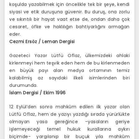
koşulda yazabilmek için öncelikle tek bir şeye, kendi
siyasi ve etik duruşuna güvenir. Bu duruş, ona zorlu
ve sıkıntılı bir hayat vaat etse de, ondan daha çok
cesaret, öfke ve haklılığın bahtiyarlığını armağan
eder.
Cezmi Ersöz / Leman Dergisi
Gazeteci Yazar Lütfü Oflaz, ülkemizdeki ahlaki
kirlenmeyi hem teşvik eden hem de bu kirlenmeden
en büyük payı alan medya ortamının temiz
kalabilmiş az sayıdaki ilkeli isimlerinden biri
durumunda.
İslam Dergisi / Ekim 1996
12 Eylül’den sonra mahkûm edilen ilk yazar olan
Lütfü Oflaz, hem de yazıyı yazdığı sırada yürürlükte
olmayan yasa gereğince –yasaların geriye
işlemeyeceği temel hukuk kurallarına aykırı
biçimde- yargılanıp bir buçuk yıla mahkûm