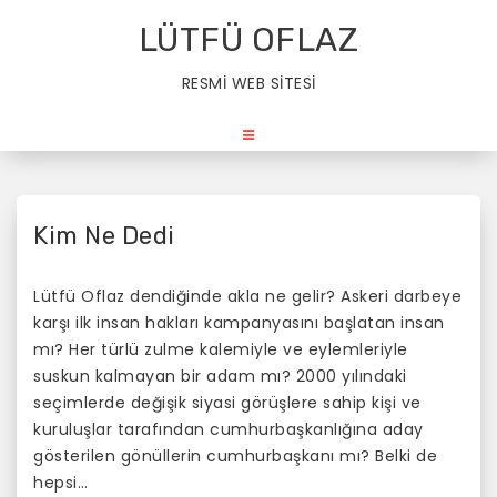
S
LÜTFÜ OFLAZ
k
i
RESMİ WEB SİTESİ
p
t
o
c
o
n
Kim Ne Dedi
t
e
Lütfü Oflaz dendiğinde akla ne gelir? Askeri darbeye
n
karşı ilk insan hakları kampanyasını başlatan insan
t
mı? Her türlü zulme kalemiyle ve eylemleriyle
suskun kalmayan bir adam mı? 2000 yılındaki
seçimlerde değişik siyasi görüşlere sahip kişi ve
kuruluşlar tarafından cumhurbaşkanlığına aday
gösterilen gönüllerin cumhurbaşkanı mı? Belki de
hepsi…