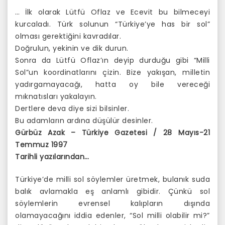
… İlk olarak Lütfü Oflaz ve Ecevit bu bilmeceyi
kurcaladı. Türk solunun “Türkiye’ye has bir sol”
olması gerektiğini kavradılar.
Doğrulun, yekinin ve dik durun.
Sonra da Lütfü Oflaz’ın deyip durduğu gibi “Milli
Sol”un koordinatlarını çizin. Bize yakışan, milletin
yadırgamayacağı, hatta oy bile vereceği
mıknatısları yakalayın.
Dertlere deva diye sizi bilsinler.
Bu adamların ardına düşülür desinler.
Gürbüz Azak – Türkiye Gazetesi / 28 Mayıs-21
Temmuz 1997
Tarihli yazılarından…
Türkiye’de milli sol söylemler üretmek, bulanık suda
balık avlamakla eş anlamlı gibidir. Çünkü sol
söylemlerin evrensel kalıpların dışında
olamayacağını iddia edenler, “Sol milli olabilir mi?”