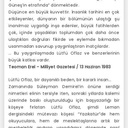
Güneş’in etrafında” dönmektedir.
Düşünce en büyük kuvvettir. İnsanlık tarihini en çok
etkileyenler, dünyanın bir bölümünün ulaştığı şu
inanılmaz uygarlığı inşa edenler, büyük fatihlerden
çok, içinde yaşadıkları toplumdan çok daha önce
ulaştıkları doğruları fikirde ve eylemde bıkmadan
usanmadan savunup yaygınlaştıran inatçılardır.
… Bu yaygınlaşmada Lütfü Oflaz ve benzerlerinin
büyük katkısı vardır.
Teoman Erel – Milliyet Gazetesi / 13 Haziran 1983
Lütfü Oflaz, bir dayanıklı beden, bir kararlı insan…
Zamanında Süleyman Demirel’in önüne serdiği
nimetleri elinin tersiyle iten, sonraki yıllarda kalemi
üzerinde baskı oluşturulduğu için başyazarlığı bir
köşeye fırlatan Lütfü Oflaz, şimdi Leman
dergisindeki mütevazı köşesi “Yazıkatür”de hem
okuyuculara, hem de meslektaşlarına artık bir
mezbeleliği andıran yaşadığımız dönemde nasıl