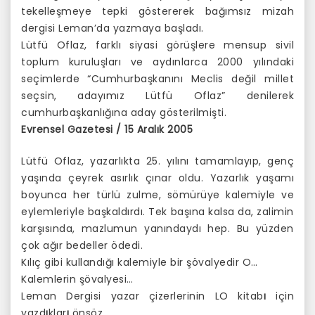
tekelleşmeye tepki göstererek bağımsız mizah
dergisi Leman’da yazmaya başladı.
Lütfü Oflaz, farklı siyasi görüşlere mensup sivil
toplum kuruluşları ve aydınlarca 2000 yılındaki
seçimlerde “Cumhurbaşkanını Meclis değil millet
seçsin, adayımız Lütfü Oflaz” denilerek
cumhurbaşkanlığına aday gösterilmişti.
Evrensel Gazetesi / 15 Aralık 2005
Lütfü Oflaz, yazarlıkta 25. yılını tamamlayıp, genç
yaşında çeyrek asırlık çınar oldu. Yazarlık yaşamı
boyunca her türlü zulme, sömürüye kalemiyle ve
eylemleriyle başkaldırdı. Tek başına kalsa da, zalimin
karşısında, mazlumun yanındaydı hep. Bu yüzden
çok ağır bedeller ödedi.
Kılıç gibi kullandığı kalemiyle bir şövalyedir O…
Kalemlerin şövalyesi…
Leman Dergisi yazar çizerlerinin LO kitab
ı
için
yazd
ı
klar
ı
önsöz