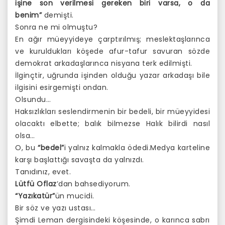
işine son verilmesi gereken biri varsa, o da
benim”
demişti.
Sonra ne mi olmuştu?
En ağır müeyyideye çarptırılmış; meslektaşlarınca
ve kuruldukları köşede afur-tafur savuran sözde
demokrat arkadaşlarınca nisyana terk edilmişti.
İlginçtir, uğrunda işinden olduğu yazar arkadaşı bile
ilgisini esirgemişti ondan.
Olsundu…
Haksızlıkları seslendirmenin bir bedeli, bir müeyyidesi
olacaktı elbette; balık bilmezse Halık bilirdi nasıl
olsa…
O, bu
“bedel”
i yalnız kalmakla ödedi.Medya karteline
karşı başlattığı savaşta da yalnızdı.
Tanıdınız, evet.
Lütfü Oflaz
’dan bahsediyorum.
“Yazıkatür”
ün mucidi.
Bir söz ve yazı ustası…
Şimdi Leman dergisindeki köşesinde, o karınca sabrı