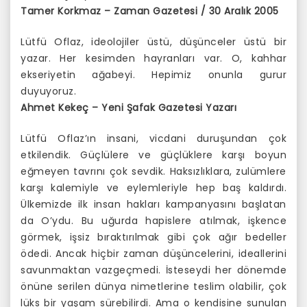
Tamer Korkmaz – Zaman Gazetesi / 30 Aralık 2005
Lütfü Oflaz, ideolojiler üstü, düşünceler üstü bir
yazar. Her kesimden hayranları var. O, kahhar
ekseriyetin ağabeyi. Hepimiz onunla gurur
duyuyoruz.
Ahmet Kekeç – Yeni Şafak Gazetesi Yazarı
Lütfü Oflaz’ın insani, vicdani duruşundan çok
etkilendik. Güçlülere ve güçlüklere karşı boyun
eğmeyen tavrını çok sevdik. Haksızlıklara, zulümlere
karşı kalemiyle ve eylemleriyle hep baş kaldırdı.
Ülkemizde ilk insan hakları kampanyasını başlatan
da O’ydu. Bu uğurda hapislere atılmak, işkence
görmek, işsiz bıraktırılmak gibi çok ağır bedeller
ödedi. Ancak hiçbir zaman düşüncelerini, ideallerini
savunmaktan vazgeçmedi. İsteseydi her dönemde
önüne serilen dünya nimetlerine teslim olabilir, çok
lüks bir yaşam sürebilirdi. Ama o kendisine sunulan