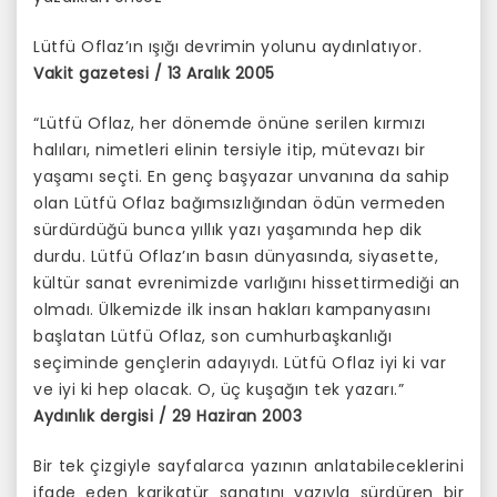
Lütfü Oflaz’ın ışığı devrimin yolunu aydınlatıyor.
Vakit gazetesi / 13 Aralık 2005
“Lütfü Oflaz, her dönemde önüne serilen kırmızı
halıları, nimetleri elinin tersiyle itip, mütevazı bir
yaşamı seçti. En genç başyazar unvanına da sahip
olan Lütfü Oflaz bağımsızlığından ödün vermeden
sürdürdüğü bunca yıllık yazı yaşamında hep dik
durdu. Lütfü Oflaz’ın basın dünyasında, siyasette,
kültür sanat evrenimizde varlığını hissettirmediği an
olmadı. Ülkemizde ilk insan hakları kampanyasını
başlatan Lütfü Oflaz, son cumhurbaşkanlığı
seçiminde gençlerin adayıydı. Lütfü Oflaz iyi ki var
ve iyi ki hep olacak. O, üç kuşağın tek yazarı.”
Aydınlık dergisi / 29 Haziran 2003
Bir tek çizgiyle sayfalarca yazının anlatabileceklerini
ifade eden karikatür sanatını yazıyla sürdüren bir