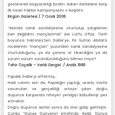
göstererek başyazarlığı bıraktı. Askeri darbelere karşı
ilk insan hakları kampanyasını o başlattı.
Birgün Gazetesi / 7 Ocak 2006
“Aslında sanık sandalyesine oturtulup yargılanan
ben değildim; inançlarımdı” der Lütfü Oflaz. Tarih
boyunca Sokrates’ten Galile’ye, Pir Sultan Abdal’a
nicelerinin “inançları” yüzünden sanık sandalyesine
oturtulduğunu, ya da çanına ot tıkandığını ya da
sürüm sürüm süründürüldüğünü bilmez miyiz?
Tahir Özçelik – Varlık Dergisi / Aralık 1985
Papalık Galile’yi affetmiş…
Hadi canım sen de, Papalığın yaptığı, ısrarla, inatla
savunulan ve gerçekliği ortaya çıkan doğru
düşünce karşısında nihayet yenilgiyi kabullenip pes
etmektir.
Doğru düşünce asırlar sonra da olsa galip gelmiştir.
Çünkü “Güneş Dünyanın etrafında değil, Dünya