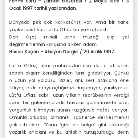
Fehmi Koru – Zaman Gazetesi / 2 Mayıs 1995 / 3
Ocak 1997 tarihli yazılarından.
Dünyada pek çok karikatürist var. Ama bir tane
yazıkatürist var. Lütfü Oflaz bu yazıkatürist.
Don Kişot misali eline mızrağı alıp yel
değirmenlerinin karşısına dikilen adam.
Hasan Kaçan – Aksiyon Dergisi / 20 Aralık 1997
Lütfü Oflaz, atını mahmuzlamasa da, o at artık,
sabah akşam kendiliğinden ‘tırıs’ gidebiliyor. Çünkü
o uzun yol yolcusu. Bizler, ani, sert ataklarla öne
fırlıyor, hızla arayı açtığımızı düşünüyor, yanılıyoruz.
Lütfü Oflaz, sabrı, uzun yılların tecrübesinin verdiği
sakin bir güleryüzlülükle havasız günlerimizde bize,
yorgunluk bilmeyen atının rüzgârıyla nefes veriyor.
O’nunla arkadaş olmanızı, saatlerce dertleşmenizi
çok isterdim. O’nun ‘gizli bir belge’ gibi sakladığı
yazarlık ahlakını ve bu ahlakın tutuşturduğu derin