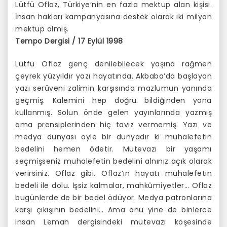
Lütfü Oflaz, Türkiye’nin en fazla mektup alan kişisi.
İnsan hakları kampanyasına destek olarak iki milyon
mektup almış.
Tempo Dergisi / 17 Eylül 1998
Lütfü Oflaz genç denilebilecek yaşına rağmen
çeyrek yüzyıldır yazı hayatında. Akbaba’da başlayan
yazı serüveni zalimin karşısında mazlumun yanında
geçmiş. Kalemini hep doğru bildiğinden yana
kullanmış. Solun önde gelen yayınlarında yazmış
ama prensiplerinden hiç taviz vermemiş. Yazı ve
medya dünyası öyle bir dünyadır ki muhalefetin
bedelini hemen ödetir. Mütevazı bir yaşamı
seçmişseniz muhalefetin bedelini alnınız açık olarak
verirsiniz. Oflaz gibi. Oflaz’ın hayatı muhalefetin
bedeli ile dolu. İşsiz kalmalar, mahkûmiyetler… Oflaz
bugünlerde de bir bedel ödüyor. Medya patronlarına
karşı çıkışının bedelini… Ama onu yine de binlerce
insan Leman dergisindeki mütevazı köşesinde