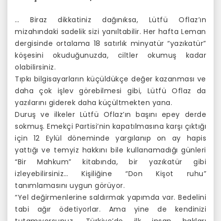
… Biraz dikkatiniz dağınıksa, Lütfü Oflaz’ın
mizahındaki sadelik sizi yanıltabilir. Her hafta Leman
dergisinde ortalama 18 satırlık minyatür “yazıkatür”
köşesini okuduğunuzda, ciltler okumuş kadar
olabilirsiniz.
Tıpkı bilgisayarların küçüldükçe değer kazanması ve
daha çok işlev görebilmesi gibi, Lütfü Oflaz da
yazılarını giderek daha küçültmekten yana.
Duruş ve ilkeler Lütfü Oflaz’ın başını epey derde
sokmuş. Emekçi Partisi’nin kapatılmasına karşı çıktığı
için 12 Eylül döneminde yargılanıp on ay hapis
yattığı ve temyiz hakkını bile kullanamadığı günleri
“Bir Mahkum” kitabında, bir yazıkatür gibi
izleyebilirsiniz… Kişiliğine “Don Kişot ruhu”
tanımlamasını uygun görüyor.
“Yel değirmenlerine saldırmak yapımda var. Bedelini
tabi ağır ödetiyorlar. Ama yine de kendinizi