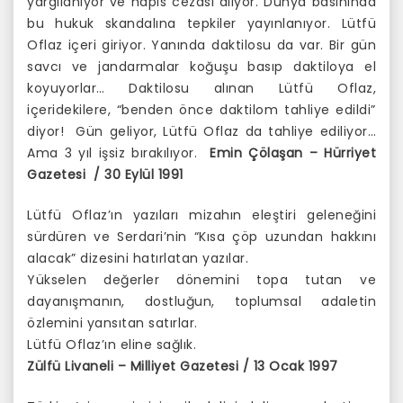
yargılanıyor ve hapis cezası alıyor. Dünya basınında
bu hukuk skandalına tepkiler yayınlanıyor. Lütfü
Oflaz içeri giriyor. Yanında daktilosu da var. Bir gün
savcı ve jandarmalar koğuşu basıp daktiloya el
koyuyorlar… Daktilosu alınan Lütfü Oflaz,
içeridekilere, “benden önce daktilom tahliye edildi”
diyor! Gün geliyor, Lütfü Oflaz da tahliye ediliyor…
Ama 3 yıl işsiz bırakılıyor.
Emin Çölaşan – Hürriyet
Gazetesi / 30 Eylül 1991
Lütfü Oflaz’ın yazıları mizahın eleştiri geleneğini
sürdüren ve Serdari’nin “Kısa çöp uzundan hakkını
alacak” dizesini hatırlatan yazılar.
Yükselen değerler dönemini topa tutan ve
dayanışmanın, dostluğun, toplumsal adaletin
özlemini yansıtan satırlar.
Lütfü Oflaz’ın eline sağlık.
Zülfü Livaneli – Milliyet Gazetesi / 13 Ocak 1997