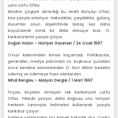
usta Lütfü Oflaz.
Mizahın çizgiyle aktardığı bu renkli dünyayı Oflaz,
kısa yazıyla anlatıyor. Haksızlıklar, çarpıklıklar, gülünç
durumlar onun objektifinde birkaç kez daha
büyütülerek ironik bir dilde dönüyor bize. O,
karikatürlerini yazıyla çiziyor.
Doğan Hızlan – Hürriyet Gazetesi / 24 Ocak 1997
O’nun kaleminden kimse kaçamadı. Politikacılar,
generaller, medya patronları vs. Kuşkusuz çuvaldızı
önce kendine batıranlardan O. Sivri dilinin bedelini
ödemiş ve ödemeye hazır olanlardan.
Nihal Bengisu – Aksiyon Dergisi / 1 Mart 1997
Fırçası, boyaları olmayan tek karikatürist Lütfü
Oflaz. Yıllardır yazıyor, daha doğrusu onu tanıyan
herkesin tanımıyla, kelimeleri kullanarak ‘yazıyla
karikatür çiziyor’.
Sadece yazılarından söz etmek haksızlık olur. Çünkü