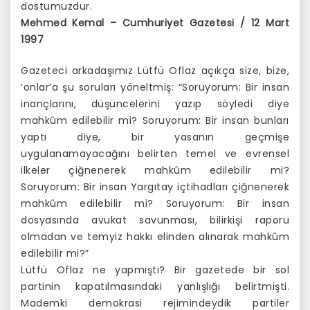
dostumuzdur.
Mehmed Kemal – Cumhuriyet Gazetesi / 12 Mart
1997
Gazeteci arkadaşımız Lütfü Oflaz açıkça size, bize,
‘onlar’a şu soruları yöneltmiş: “Soruyorum: Bir insan
inançlarını, düşüncelerini yazıp söyledi diye
mahkûm edilebilir mi? Soruyorum: Bir insan bunları
yaptı diye, bir yasanın geçmişe
uygulanamayacağını belirten temel ve evrensel
ilkeler çiğnenerek mahkûm edilebilir mi?
Soruyorum: Bir insan Yargıtay içtihadları çiğnenerek
mahkûm edilebilir mi? Soruyorum: Bir insan
dosyasında avukat savunması, bilirkişi raporu
olmadan ve temyiz hakkı elinden alınarak mahkûm
edilebilir mi?”
Lütfü Oflaz ne yapmıştı? Bir gazetede bir sol
partinin kapatılmasındaki yanlışlığı belirtmişti.
Mademki demokrasi rejimindeydik partiler