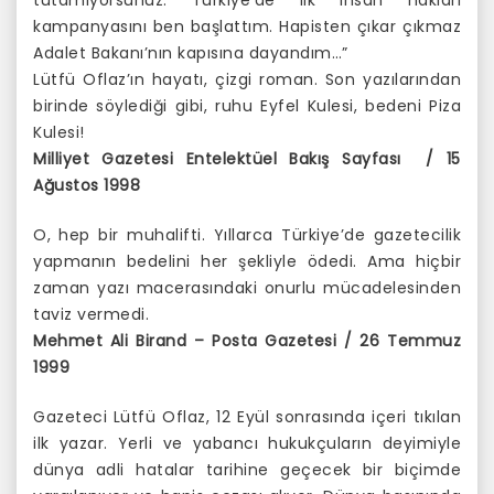
tutamıyorsunuz. Türkiye’de ilk insan hakları
kampanyasını ben başlattım. Hapisten çıkar çıkmaz
Adalet Bakanı’nın kapısına dayandım…”
Lütfü Oflaz’ın hayatı, çizgi roman. Son yazılarından
birinde söylediği gibi, ruhu Eyfel Kulesi, bedeni Piza
Kulesi!
Milliyet Gazetesi Entelektüel Bakış Sayfası / 15
Ağustos 1998
O, hep bir muhalifti. Yıllarca Türkiye’de gazetecilik
yapmanın bedelini her şekliyle ödedi. Ama hiçbir
zaman yazı macerasındaki onurlu mücadelesinden
taviz vermedi.
Mehmet Ali Birand – Posta Gazetesi / 26 Temmuz
1999
Gazeteci Lütfü Oflaz, 12 Eyül sonrasında içeri tıkılan
ilk yazar. Yerli ve yabancı hukukçuların deyimiyle
dünya adli hatalar tarihine geçecek bir biçimde