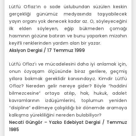
Lütfü Oflaz’ın o sade üslubundan süzülen keskin
gerçekliği günümüz medyasında taşıyabilecek
yayın organı yok denecek kadar az. O, söyleyeceğini
ilk elden söyleyen, eğip bükmeden çomağı
hasmının gözüne batıran ve bunu yaparken mizahın
keyifli renklerinden yardım alan bir yazar.
Aksiyon Dergisi / 17 Temmuz 1999
Lütfü Oflaz’ı ve mücadelesini daha iyi anlamak için,
onun özyaşam ölçüsünde biraz gerilere, geçmiş
yıllara bakmak gereklidir kanısındayız. Kimdir Lütfü
Oflaz? Nereden gelir nereye gider? Böyle “haddini
bilmezcesine” ortaya atılıp, hak, hukuk, adalet
kavramlarının izdüşümlerini, toplumun yeniden
“disipline” edilmeye çalışıldığı bir dönemde aramaya
kalkışma yürekliliğini nereden bulabiliyor?
Necati Güngör – Yazko Edebiyat Dergisi / Temmuz
1985