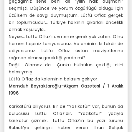
geçtiğimiz sene beni de “yılın halk düşmanı”
seçmişti. Düşünce ve yorum özgürlüğü olduğu için
üzülsem de saygı duymuştum. Lütfü Oflaz gerçek
bir toplumcudur… Türkiye halkının çıkarları öncelikli
olmak koşuluyla…
Neyse… Lütfü Oflaz’ı övmeme gerek yok zaten. O’nu
hemen hepiniz tanıyorsunuz. Ve eminim ki takdir de
ediyorsunuz. Lütfü Oflaz üstün meziyetlerine
rağmen olması gerektiği yerde mi?
Değil.. Olamaz da… Çünkü bülbülün çektiği, dil-i
belasıymış.
Lütfü Oflaz da kaleminin belasını çekiyor.
Memduh Bayraktaroğlu-Akşam Gazetesi / 1 Aralık
1996
Karikatürü biliyoruz. Bir de “Yazıkatür” var, bunun da
bulucusu Lütfü Oflaz’dır. “Yazıkatür” yazıyla
karikatür çizmek… Lütfü Oflaz’ın bu yazı türünü
Babıali’ye getirişini haber veren İlhan Selçuk