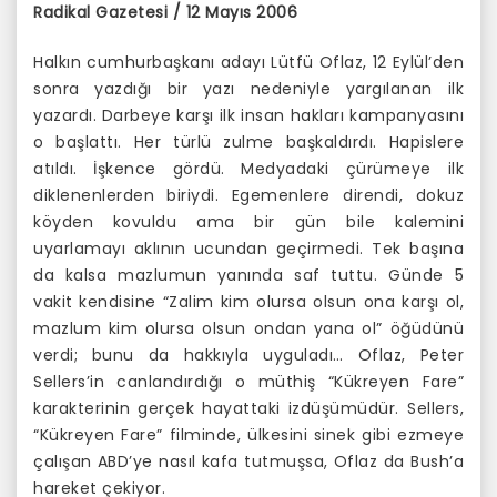
Radikal Gazetesi / 12 Mayıs 2006
Halkın cumhurbaşkanı adayı Lütfü Oflaz, 12 Eylül’den
sonra yazdığı bir yazı nedeniyle yargılanan ilk
yazardı. Darbeye karşı ilk insan hakları kampanyasını
o başlattı. Her türlü zulme başkaldırdı. Hapislere
atıldı. İşkence gördü. Medyadaki çürümeye ilk
diklenenlerden biriydi. Egemenlere direndi, dokuz
köyden kovuldu ama bir gün bile kalemini
uyarlamayı aklının ucundan geçirmedi. Tek başına
da kalsa mazlumun yanında saf tuttu. Günde 5
vakit kendisine “Zalim kim olursa olsun ona karşı ol,
mazlum kim olursa olsun ondan yana ol” öğüdünü
verdi; bunu da hakkıyla uyguladı… Oflaz, Peter
Sellers’in canlandırdığı o müthiş “Kükreyen Fare”
karakterinin gerçek hayattaki izdüşümüdür. Sellers,
“Kükreyen Fare” filminde, ülkesini sinek gibi ezmeye
çalışan ABD’ye nasıl kafa tutmuşsa, Oflaz da Bush’a
hareket çekiyor.