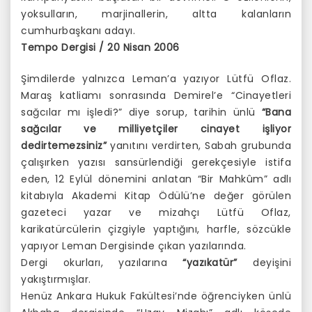
yoksulların, marjinallerin, altta kalanların
cumhurbaşkanı adayı.
Tempo Dergisi / 20 Nisan 2006
Şimdilerde yalnızca Leman’a yazıyor Lütfü Oflaz.
Maraş katliamı sonrasında Demirel’e “Cinayetleri
sağcılar mı işledi?” diye sorup, tarihin ünlü
“Bana
sağcılar ve milliyetçiler cinayet işliyor
dedirtemezsiniz”
yanıtını verdirten, Sabah grubunda
çalışırken yazısı sansürlendiği gerekçesiyle istifa
eden, 12 Eylül dönemini anlatan “Bir Mahkûm” adlı
kitabıyla Akademi Kitap Ödülü’ne değer görülen
gazeteci yazar ve mizahçı Lütfü Oflaz,
karikatürcülerin çizgiyle yaptığını, harfle, sözcükle
yapıyor Leman Dergisinde çıkan yazılarında.
Dergi okurları, yazılarına
“yazıkatür”
deyişini
yakıştırmışlar.
Henüz Ankara Hukuk Fakültesi’nde öğrenciyken ünlü