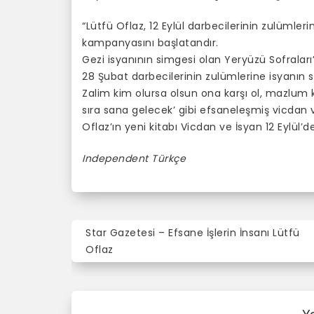
“Lütfü Oflaz, 12 Eylül darbecilerinin zulümleri
kampanyasını başlatandır.
Gezi isyanının simgesi olan Yeryüzü Sofraları’
28 Şubat darbecilerinin zulümlerine isyanın
Zalim kim olursa olsun ona karşı ol, mazlum 
sıra sana gelecek’ gibi efsaneleşmiş vicdan v
Oflaz’ın yeni kitabı Vicdan ve İsyan 12 Eylül’de
Independent Türkçe
Star Gazetesi – Efsane İşlerin İnsanı Lütfü
Y
Oflaz
a
z