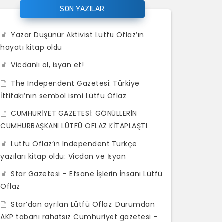
SON YAZILAR
Yazar Düşünür Aktivist Lütfü Oflaz’ın
hayatı kitap oldu
Vicdanlı ol, isyan et!
The Independent Gazetesi: Türkiye
lutfu_oflaz_star_gazetesi_nden_
foto30_jpg
foto15_jpg
foto10_jpg
foto5_jpg
foto6_jpg
foto8_jpg
foto3_jpg
foto9_jpg
ZS (1)
İttifakı’nın sembol ismi Lütfü Oflaz
ayrildi_h97401_c2fb3
CUMHURİYET GAZETESİ: GÖNÜLLERİN
CUMHURBAŞKANI LÜTFÜ OFLAZ KİTAPLAŞTI
Lütfü Oflaz’ın Independent Türkçe
yazıları kitap oldu: Vicdan ve İsyan
Star Gazetesi – Efsane İşlerin İnsanı Lütfü
Oflaz
Star’dan ayrılan Lütfü Oflaz: Durumdan
AKP tabanı rahatsız Cumhuriyet gazetesi –