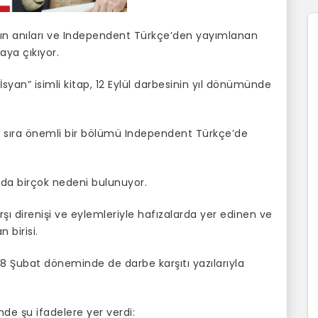
z’ın anıları ve Independent Türkçe’den yayımlanan
aya çıkıyor.
syan” isimli kitap, 12 Eylül darbesinin yıl dönümünde
060320172117428479565_3
270220172117330868612_3
110220171621359659203_3
anı sıra önemli bir bölümü Independent Türkçe’de
 da birçok nedeni bulunuyor.
rşı direnişi ve eylemleriyle hafızalarda yer edinen ve
 birisi.
 28 Şubat döneminde de darbe karşıtı yazılarıyla
nde şu ifadelere yer verdi: