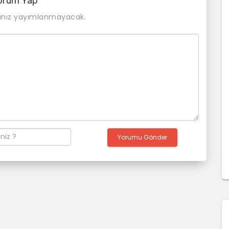
orum Yap
ınız yayımlanmayacak.