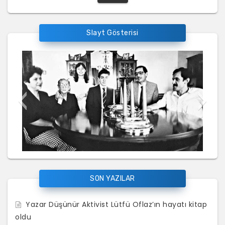
a
m
a
Slayt Gösterisi
:
060320172117428479565_3
SON YAZILAR
Yazar Düşünür Aktivist Lütfü Oflaz’ın hayatı kitap
oldu