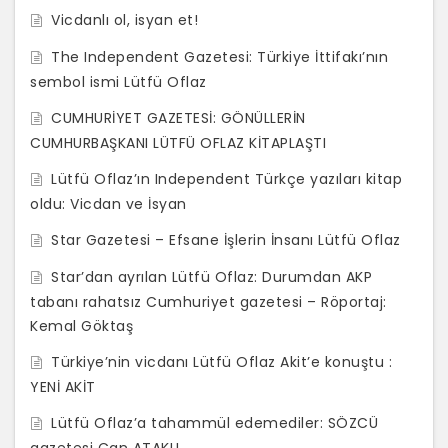
Vicdanlı ol, isyan et!
The Independent Gazetesi: Türkiye İttifakı’nın
lutfu_oflaz_star_gazetesi_nden_ayrildi
270220172117330868612_3
foto30_jpg
foto15_jpg
foto10_jpg
foto4_jpg
foto5_jpg
foto6_jpg
foto8_jpg
foto3_jpg
foto9_jpg
ZS (1)
sembol ismi Lütfü Oflaz
_h97401_c2fb3
CUMHURİYET GAZETESİ: GÖNÜLLERİN
CUMHURBAŞKANI LÜTFÜ OFLAZ KİTAPLAŞTI
Lütfü Oflaz’ın Independent Türkçe yazıları kitap
oldu: Vicdan ve İsyan
Star Gazetesi – Efsane İşlerin İnsanı Lütfü Oflaz
Star’dan ayrılan Lütfü Oflaz: Durumdan AKP
tabanı rahatsız Cumhuriyet gazetesi – Röportaj:
Kemal Göktaş
Türkiye’nin vicdanı Lütfü Oflaz Akit’e konuştu :
YENİ AKİT
Lütfü Oflaz’a tahammül edemediler: SÖZCÜ