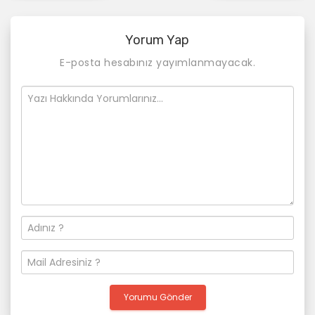
a
z
Yorum Yap
ı
E-posta hesabınız yayımlanmayacak.
d
o
l
a
ş
ı
m
ı