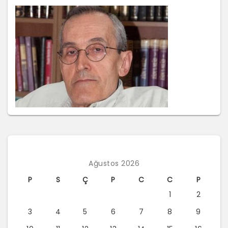
Ağustos 2026
P
S
Ç
P
C
C
P
1
2
3
4
5
6
7
8
9