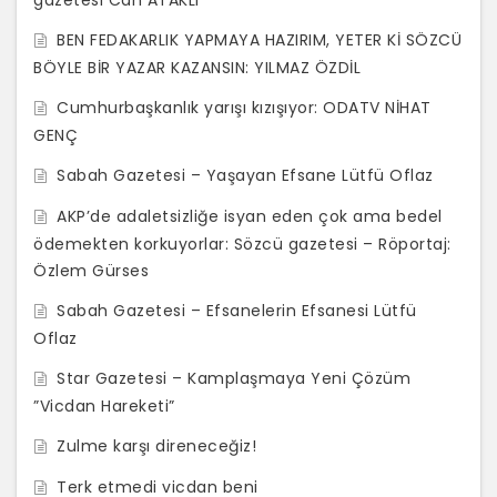
gazetesi Can ATAKLI
BEN FEDAKARLIK YAPMAYA HAZIRIM, YETER Kİ SÖZCÜ
BÖYLE BİR YAZAR KAZANSIN: YILMAZ ÖZDİL
Cumhurbaşkanlık yarışı kızışıyor: ODATV NİHAT
GENÇ
Sabah Gazetesi – Yaşayan Efsane Lütfü Oflaz
AKP’de adaletsizliğe isyan eden çok ama bedel
ödemekten korkuyorlar: Sözcü gazetesi – Röportaj:
Özlem Gürses
Sabah Gazetesi – Efsanelerin Efsanesi Lütfü
Oflaz
Star Gazetesi – Kamplaşmaya Yeni Çözüm
”Vicdan Hareketi”
Zulme karşı direneceğiz!
Terk etmedi vicdan beni