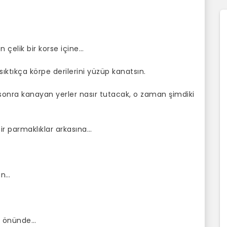
 çelik bir korse içine…
sıktıkça körpe derilerini yüzüp kanatsın.
110220171621359659203_3
sonra kanayan yerler nasır tutacak, o zaman şimdiki
ir parmaklıklar arkasına…
an…
n önünde…