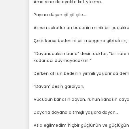
Ama yine de ayakta kal, yıkılma.
Payına düşen çil çil çile…
Alınsın sakatlanan bedenin minik bir çocukken
Çelik korse bedenini bir mengene gibi sıksın; 
“Dayanacaksın buna” desin doktor, “bir süre 
kadar acı duymayacaksın.”
Derken atılsın bedenin yirmili yaşlarında dem
“Dayan” desin gardiyan.
Vücudun kanasın dayan, ruhun kanasın day
Dayana dayana altmışlı yaşlara dayan…
Asla eğilmedim hiçbir güçlünün ve güçlüğü