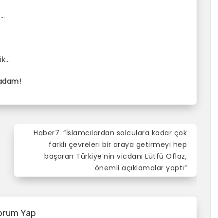
a…
ik…
 adam!
Haber7: “İslamcılardan solculara kadar çok
farklı çevreleri bir araya getirmeyi hep
başaran Türkiye’nin vicdanı Lütfü Oflaz,
önemli açıklamalar yaptı”
orum Yap