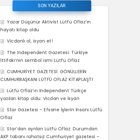
SON YAZILAR
Yazar Düşünür Aktivist Lütfü Oflaz’ın
hayatı kitap oldu
Vicdanlı ol, isyan et!
The Independent Gazetesi: Türkiye
lutfu_oflaz_star_gazetesi_nden_
270220172117330868612_3
foto30_jpg
foto15_jpg
foto10_jpg
foto4_jpg
foto5_jpg
foto6_jpg
foto8_jpg
foto3_jpg
foto9_jpg
ZS (1)
İttifakı’nın sembol ismi Lütfü Oflaz
ayrildi_h97401_c2fb3
CUMHURİYET GAZETESİ: GÖNÜLLERİN
CUMHURBAŞKANI LÜTFÜ OFLAZ KİTAPLAŞTI
Lütfü Oflaz’ın Independent Türkçe
yazıları kitap oldu: Vicdan ve İsyan
Star Gazetesi – Efsane İşlerin İnsanı Lütfü
Oflaz
Star’dan ayrılan Lütfü Oflaz: Durumdan
AKP tabanı rahatsız Cumhuriyet gazetesi –