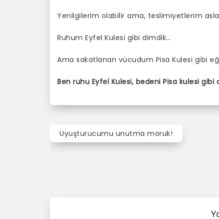
Yenilgilerim olabilir ama, teslimiyetlerim asl
Ruhum Eyfel Kulesi gibi dimdik…
Ama sakatlanan vücudum Pisa Kulesi gibi eğ
Ben ruhu Eyfel Kulesi, bedeni Pisa kulesi gibi
Uyuşturucumu unutma moruk!
Y
a
z
ı
d
Y