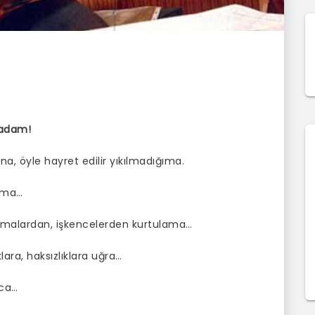
i adam!
ına, öyle hayret edilir yıkılmadığıma.
tama…
tırmalardan, işkencelerden kurtulama…
ara, haksızlıklara uğra…
nca…